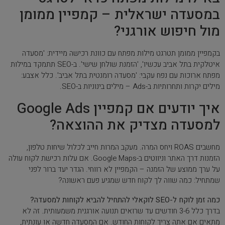
במסעדה ישראלית – קמפיין ממומן
מול חיפוש אורגני?
בקמפיין ממומן תטרגט מילות מפתח עם כוונת רכישה מיידית: 'מסעדה
איטלקית בתל אביב עכשיו', 'הזמנת שולחן שישי'. ב-SEO תתמקד במילות
מפתח ארוכות עם נפח עקבי: 'מסעדה רומנטית בתל אביב'. כלל אצבע:
מילים יקרות ותחרותיות ב-Ads – מילים בינוניות ב-SEO.
איך יודעים אם קמפיין Google Ads
למסעדה מצדיק את ההוצאה?
מחשבים ROAS ויחס המרה. מעקב המרות חייב לכלול שיחות טלפון,
הזמנות דרך האתר וניווטים ב-Google Maps. אם עלות רכישת לקוח עולה
על ערך ממוצע של הזמנה – הקמפיין לא רווחי. הגדר יעד ברור לפני
שמתחיל: כמה שווה לך לקוח חדש שמגיע פעם ראשונה?
כמה זמן לוקח ל-SEO לוקאלי להתחיל להביא לקוחות למסעדה?
בדרך כלל 3-6 חודשים עד שרואים תנועה אורגנית משמעותית. זה לא
מתאים אם אתה צריך לקוחות החודש. אם המסעדה חדשה או עונתית,