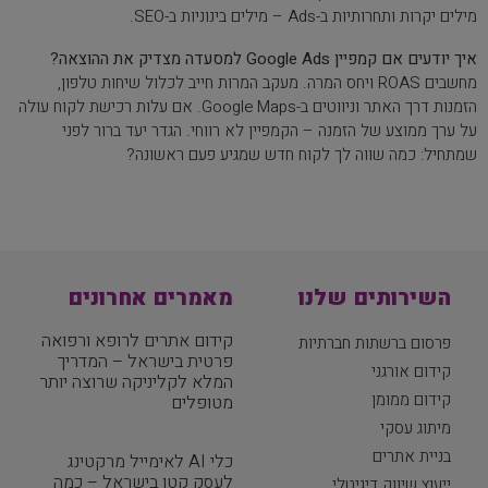
מילים יקרות ותחרותיות ב-Ads – מילים בינוניות ב-SEO.
איך יודעים אם קמפיין Google Ads למסעדה מצדיק את ההוצאה?
מחשבים ROAS ויחס המרה. מעקב המרות חייב לכלול שיחות טלפון,
הזמנות דרך האתר וניווטים ב-Google Maps. אם עלות רכישת לקוח עולה
על ערך ממוצע של הזמנה – הקמפיין לא רווחי. הגדר יעד ברור לפני
שמתחיל: כמה שווה לך לקוח חדש שמגיע פעם ראשונה?
השירותים שלנו
מאמרים אחרונים
קידום אתרים לרופא ורפואה
פרסום ברשתות חברתיות
פרטית בישראל – המדריך
קידום אורגני
המלא לקליניקה שרוצה יותר
קידום ממומן
מטופלים
מיתוג עסקי
בניית אתרים
כלי AI לאימייל מרקטינג
לעסק קטן בישראל – כמה
ייעוץ שיווק דיגיטלי