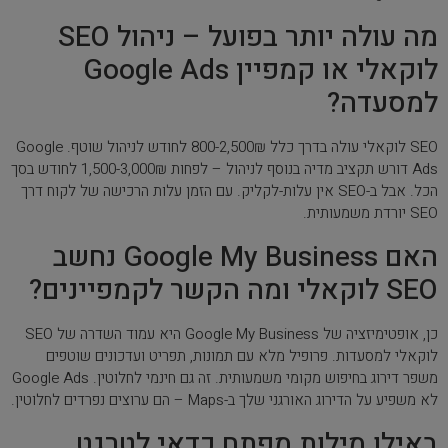
מה עולה יותר בפועל – ניהול SEO
לוקאלי או קמפיין Google Ads
למסעדה?
SEO לוקאלי עולה בדרך כלל 800-2,500₪ לחודש לניהול שוטף. Google
Ads דורש תקציב מדיה בנוסף לניהול – לפחות 1,500-3,000₪ לחודש בסך
הכל. אבל ב-SEO אין עלות-לקליק. עם הזמן עלות הרכישה של לקוח דרך
SEO יורדת משמעותית.
האם Google My Business נחשב
SEO לוקאלי ומה הקשר לקמפיינים?
כן, אופטימיזציה של Google My Business היא עמוד השדרה של SEO
לוקאלי למסעדות. פרופיל מלא עם תמונות, תפריט ועדכונים שוטפים
משפר דירוג בחיפוש מקומי משמעותית. זה גם חינמי לחלוטין. Google Ads
לא משפיע על הדירוג האורגני שלך ב-Maps – הם ערוצים נפרדים לחלוטין.
באילו מילות מפתח כדאי לטרגט