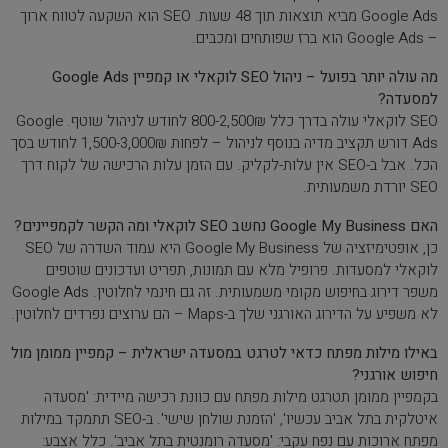
Google Ads מביא תוצאות תוך 48 שעות. SEO הוא השקעה לטווח ארוך
– Google Ads הוא ברז שפותחים ומכבים.
מה עולה יותר בפועל – ניהול SEO לוקאלי או קמפיין Google Ads
למסעדה?
SEO לוקאלי עולה בדרך כלל 800-2,500₪ לחודש לניהול שוטף. Google
Ads דורש תקציב מדיה בנוסף לניהול – לפחות 1,500-3,000₪ לחודש בסך
הכל. אבל ב-SEO אין עלות-לקליק. עם הזמן עלות הרכישה של לקוח דרך
SEO יורדת משמעותית.
האם Google My Business נחשב SEO לוקאלי ומה הקשר לקמפיינים?
כן, אופטימיזציה של Google My Business היא עמוד השדרה של SEO
לוקאלי למסעדות. פרופיל מלא עם תמונות, תפריט ועדכונים שוטפים
משפר דירוג בחיפוש מקומי משמעותית. זה גם חינמי לחלוטין. Google Ads
לא משפיע על הדירוג האורגני שלך ב-Maps – הם ערוצים נפרדים לחלוטין.
באילו מילות מפתח כדאי לטרגט במסעדה ישראלית – קמפיין ממומן מול
חיפוש אורגני?
בקמפיין ממומן תטרגט מילות מפתח עם כוונת רכישה מיידית: 'מסעדה
איטלקית בתל אביב עכשיו', 'הזמנת שולחן שישי'. ב-SEO תתמקד במילות
מפתח ארוכות עם נפח עקבי: 'מסעדה רומנטית בתל אביב'. כלל אצבע: