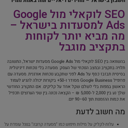
חשבון בישראל – מחירים ריאליים ומה באמת ממיר
SEO לוקאלי מול Google
Ads למסעדות בישראל –
מה מביא יותר לקוחות
בתקציב מוגבל
בהשוואה בין SEO לוקאלי מול Google Ads מסעדות ישראל, התשובה
תלויה בתקציב ובמצב הנוכחי של העסק: מסעדה בלי נוכחות דיגיטלית
בסיסית תבזבז כסף על Ads לפני שתקבע נוכחות אורגנית. מסעדה עם
פרופיל Google Business מסודר ו-50+ ביקורות יכולה להגיע לעמוד
הראשון במפות בלי לשלם שקל אחד על קליקים. אם התקציב החודשי
שלך נע בין 2,000 ל-5,000 ₪ – הקצאה נכונה בין שני הערוצים תכפיל
את כמות ההזמנות תוך 60–90 יום.
מה חשוב לדעת
עלות-לקליק על מילות חיפוש כמו "מסעדה קרובה" בגוגל עומדת על