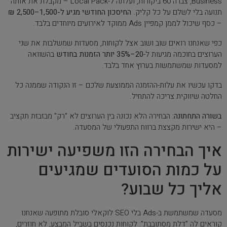
Business, צברה 60 ביקורות, ועלתה ל-Local Pack – מקבלת את אותה
תנועה בלי לשלם על כל קליק.
החיסכון החודשי מגיע ל-1,500–2,500 ₪
– כסף שיכול לממן קמפיין Ads ממוקד לאירועים מיוחדים בלבד.
כפי שאנחנו רואים שוב ושוב אצל לקוחות, מסעדות שמשלבות את שני
הערוצים בחוכמה מגיעות ל-
20–35% יותר הזמנות בחודש
בהשוואה
למסעדות שמשתמשות בערוץ אחד בלבד.
בדקו עכשיו את עלות-ההזמנה הממוצעת שלכם – זו הנקודה שממנה כל
החלטה שיווקית צריכה להתחיל.
בשורה התחתונה:
הבחירה הלא נכונה בין הערוצים לא "רק" מבזבזת תקציב
– היא ישירות מקצצת ברווח התפעולי של המסעדה.
איך הבחירה הזו משפיעה ישירות
על כמות הסועדים שמגיעים
אליך כל שבוע?
מסעדה שמשתמשת ב-Ads בלי SEO לוקאלי סובלת מתופעה שאנחנו
קוראים לה "דלת מסתובבת": לקוחות נכנסים בשביל המבצע, לא חוזרים,