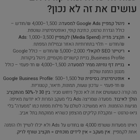
עושים את זה לא נכון?
ניהול קמפיין Google Ads למסעדה:
1,500–4,000 ₪/חודש –
כולל הגדרת טרגוט, כתיבת קופי, ואופטימיזציה שוטפת.
תקציב מדיה (Media Spend) לקמפיין Ads:
1,000–3,500
₪/חודש – תלוי בתחרותיות האזור ובמילות המפתח.
ריטיינר SEO לוקאלי:
2,000–5,000 ₪/חודש – כולל Google
Business Profile, בניית קישורים מקומיים, ניהול ביקורות.
בניית דף נחיתה ממיר למסעדה:
1,500–4,000 ₪ חד-פעמי – כולל
מנגנון הזמנת שולחן.
אופטימיזציה בסיסית של Google Business Profile:
500–1,500
₪ חד-פעמי – עדכון שעות, תמונות, תיאור, קטגוריות.
מה קורה כשעושים את זה לא נכון? ניחוש סביר:
בין 30 ל-50% מהתקציב
הולך לאיבוד.
מסעדה שמריצה Ads בלי מעקב המרות לא יודעת מאיפה
מגיעות ההזמנות. היא ממשיכה לשלם על מילות מפתח כמו "מסעדה" בלי
גיאו-טרגוט – ומקבלת קליקים מהצפון כשהיא ממוקמת בתל אביב.
ראינו מסעדות ששרפו 4,000 ₪ בחודש על Ads ולא יכלו לשייך ולו הזמנה
אחת לקמפיין.
אין מעקב = אין לידים מוכחים = תקציב שורף לריק.