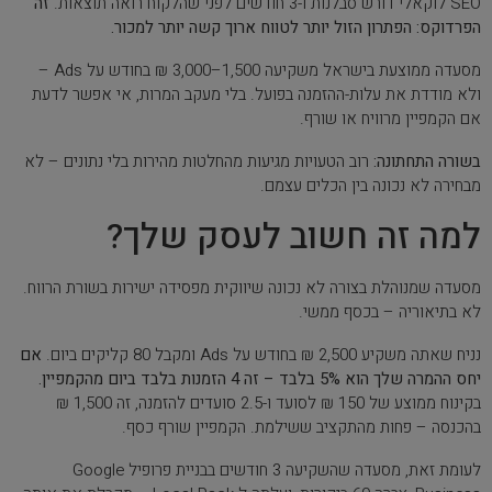
SEO לוקאלי דורש סבלנות ו-3 חודשים לפני שהלקוח רואה תוצאות.
זה
הפרדוקס: הפתרון הזול יותר לטווח ארוך קשה יותר למכור.
מסעדה ממוצעת בישראל משקיעה 1,500–3,000 ₪ בחודש על Ads –
ולא מודדת את עלות-ההזמנה בפועל. בלי מעקב המרות, אי אפשר לדעת
אם הקמפיין מרוויח או שורף.
בשורה התחתונה:
רוב הטעויות מגיעות מהחלטות מהירות בלי נתונים – לא
מבחירה לא נכונה בין הכלים עצמם.
למה זה חשוב לעסק שלך?
מסעדה שמנוהלת בצורה לא נכונה שיווקית מפסידה ישירות בשורת הרווח.
לא בתיאוריה – בכסף ממשי.
נניח שאתה משקיע 2,500 ₪ בחודש על Ads ומקבל 80 קליקים ביום.
אם
יחס ההמרה שלך הוא 5% בלבד – זה 4 הזמנות בלבד ביום מהקמפיין.
בקינוח ממוצע של 150 ₪ לסועד ו-2.5 סועדים להזמנה, זה 1,500 ₪
בהכנסה – פחות מהתקציב ששילמת. הקמפיין שורף כסף.
לעומת זאת, מסעדה שהשקיעה 3 חודשים בבניית פרופיל Google