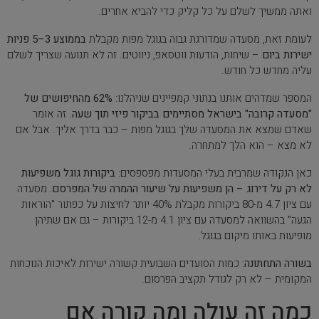
ואתה ממשיך לשלם על כל קליק כדי להביא אחרים.
לעומת זאת, מסעדה שמדורגת גבוה בגוגל מפות מקבלת
בממוצע 3–5 פניות
ישירות ביום
– שיחות, הודעות ווטסאפ, ניווטים. זה לא תנועה שצריך לשלם
עליה מחדש כל חודש.
המספר שמדהים אותנו בנתוני קמפיינים שניהלנו:
62% מהחיפושים של
"מסעדה קרובה" בישראל מסתיימים בביקור פיזי תוך שעה
. זה אומר
שאדם שמצא את המסעדה שלך בגוגל מפות – כבר בדרך אליך. אבל אם
לא מצא – הוא הלך למתחרה.
כאן הנקודה שמרבית בעלי המסעדות מפספסים:
ביקורות גוגל משפיעות
לא רק על דירוג – הן משפיעות על שיעור ההמרה של המפרסם.
מסעדה
עם ציון 4.7 מ-80 ביקורות מקבלת 40% יותר לחיצות על כפתור "הוראות
הגעה" בהשוואה למסעדה עם ציון 4.1 מ-12 ביקורות – גם אם שתיהן
מופיעות באותו מיקום בגוגל.
בשורה התחתונה:
כמות הסועדים השבועית קשורה ישירות לאיכות הנוכחות
המקומית – לא רק לגודל תקציב הפרסום.
כמה זה עולה ומה קורה אם