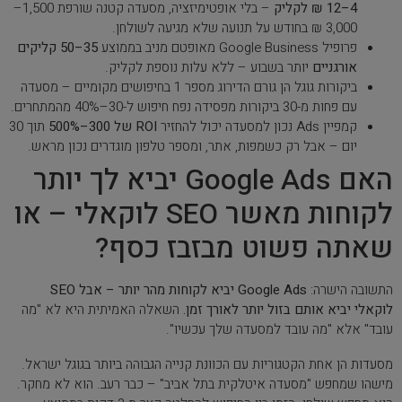
4–12 ₪ לקליק
– בלי אופטימיזציה, מסעדה קטנה שורפת 1,500–
3,000 ₪ בחודש על תנועה שלא מגיעה לשולחן.
פרופיל Google Business מאופטם מניב בממוצע
35–50 קליקים
אורגניים
יותר בשבוע – ללא עלות נוספת לקליק.
ביקורות גוגל הן גורם הדירוג מספר 1 בחיפושים מקומיים – מסעדה
עם פחות מ-30 ביקורות מפסידה נפח חיפוש ל-30–40% מהמתחרים.
קמפיין Ads נכון למסעדה יכול להחזיר
ROI של 300–500%
תוך 30
יום – אבל רק כשמפות, אתר, ומספר טלפון מוגדרים נכון מראש.
האם Google Ads יביא לך יותר
לקוחות מאשר SEO לוקאלי – או
שאתה פשוט מבזבז כסף?
התשובה הישרה:
Google Ads יביא לקוחות מהר יותר – אבל SEO
לוקאלי יביא אותם בזול יותר לאורך זמן.
השאלה האמיתית היא לא "מה
עובד" אלא "מה עובד למסעדה שלך עכשיו".
מסעדות הן אחת הקטגוריות עם הכוונת קנייה הגבוהה ביותר בגוגל ישראל.
מישהו שמחפש "מסעדה איטלקית בתל אביב" – כבר רעב. הוא לא מחקר.