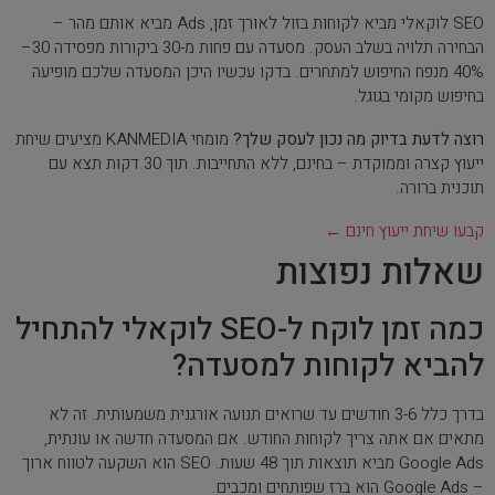
SEO לוקאלי מביא לקוחות בזול לאורך זמן, Ads מביא אותם מהר –
הבחירה תלויה בשלב העסק. מסעדה עם פחות מ-30 ביקורות מפסידה 30–
40% מנפח החיפוש למתחרים. בדקו עכשיו היכן המסעדה שלכם מופיעה
בחיפוש מקומי בגוגל.
רוצה לדעת בדיוק מה נכון לעסק שלך?
מומחי KANMEDIA מציעים שיחת
ייעוץ קצרה וממוקדת – בחינם, ללא התחייבות. תוך 30 דקות תצא עם
תוכנית ברורה.
קבעו שיחת ייעוץ חינם ←
שאלות נפוצות
כמה זמן לוקח ל-SEO לוקאלי להתחיל
להביא לקוחות למסעדה?
בדרך כלל 3-6 חודשים עד שרואים תנועה אורגנית משמעותית. זה לא
מתאים אם אתה צריך לקוחות החודש. אם המסעדה חדשה או עונתית,
Google Ads מביא תוצאות תוך 48 שעות. SEO הוא השקעה לטווח ארוך
– Google Ads הוא ברז שפותחים ומכבים.