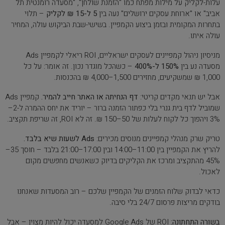
עלות-לקליק על מילות מפתח כמו "הזמנת שולחן", "מסעדה רומנטית תל
אביב" או "ארוחת עסקים ירושלים" נעה בין
5 ל-15 ₪ לקליק
– תלוי
בתחרות המקומית ובזמן ביצוע הקמפיין. בשישי-שבת הביקוש עולה, המחיר
עולה איתו.
מניסיון ניהול קמפיינים לעסקים ישראליים, ROI ריאלי לקמפיין Ads
מסעדה נע בין
150% ל-400%
– כשהכל מוגדר נכון. זה אומר: על כל
1,000 ₪ שמשקיעים, מחזירים 1,500–4,000 ₪ בהכנסות.
אבל יש תנאי מקדים קריטי:
דף הנחיתה או האתר חייב להמיר.
קמפיין Ads
שמוביל לדף בית גנרי בלי כפתור הזמנה ברור – יוריד את יחס ההמרה ל-2–
3% ויהפוך כל לקוח לעלות של 50–150 ₪. זה לא ROI, זה שריפת תקציב.
טריק שרק מנהלי קמפיינים מנוסים מכירים:
Ads לשעות שיא בלבד.
להריץ את הקמפיין בין 11:00–14:00 ובין 17:00–21:00 בלבד – חוסך 35–
45% מהתקציב ומרכז את הקליקים בדיוק כשאנשים מחפשים מקום
לאכול.
כדאי לבדוק שלוח הזמנים של הקמפיין שלכם – רוב המסעדות שאנחנו
בודקים מריצות פרסום 24/7 בלי סיבה.
בשורה התחתונה:
ROI של Google Ads למסעדה יכול להיות מצוין – אבל