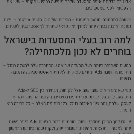
אם טרם בדקתם איפה המסעדה שלכם מופיעה בחיפוש מקומי – עשו את
זה עכשיו לפני שממשיכים.
בשורה התחתונה:
תנועה ממומנת = מהירות ושליטה. תנועה אורגנית = עלות
נמוכה ואיכות גבוהה יותר לאורך זמן. כדאי שתהיה לך אסטרטגיה לשניהם.
למה רוב בעלי המסעדות בישראל
בוחרים לא נכון מלכתחילה?
הטעות השכיחה ביותר: בעל מסעדה שרואה שהמתחרה עלה למעלה בגוגל –
מיד פותח חשבון Ads ומזרים כסף.
זה לא חיקוי אסטרטגיה, זה תגובה
רגשית.
כפי שאנחנו רואים שוב ושוב אצל לקוחות, הבחירה בין SEO ל-Ads
מתבצעת לרוב בלי לבדוק שני נתונים בסיסיים: מה נפח החיפוש המקומי
לעסק שלהם, ומה ציון האיכות בגוגל. בלי הנתונים האלה – כל בחירה היא
הימור.
יש גם לחץ מסוכן מספקי שיווק. סוכנויות רבות מציעות Ads כי זה פשוט
יותר למכור – תוצאות מהירות, דשבורד יפה, ולקוח שמח בחודש הראשון.