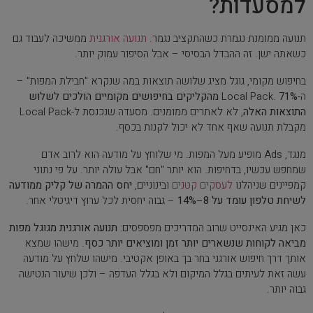
למסעדות?
תנועה ממומנת נגמרת כשהתקציב נגמר.
תנועה אורגנית
ממשיכה לעבוד גם
כשאתה ישן. זה ההבדל הבסיסי – אבל הסיפור עמוק יותר.
בחיפוש מקומי, גוגל מציג שלושה תוצאות במה שנקרא "חבילת המפות" –
ה-Local Pack.
71% מהקליקים בחיפושים מקומיים הולכים לשלוש
התוצאות האלה
, לא לאתרים ממומנים. מסעדה שנכנסת ל-Local Pack
מקבלת תנועה שאף אחד לא יכול לקנות בכסף.
מנגד, Ads מופיע מעל המפות. מי שלוחץ על מודעה הוא לרוב אדם
שמחפש עכשיו, בדחיפות. הוא יותר "חם" אבל עולה יותר. על פי נתוני
קמפיינים שניהלנו
לעסקים קטנים
ובינוניים,
יחס ההמרה של קליק ממודעה
לשיחת טלפון עומד על 8–14%
– גבוה יחסית לכל ערוץ דיגיטלי אחר.
כאן מגיע האינסייט שרוב המדריכים מפספסים:
תנועה אורגנית מגוגל מפות
מביאה לקוחות שנשארים יותר זמן ומוציאים יותר כסף
. מישהו שמצא
אותך דרך חיפוש אורגני בחר בך באופן אקטיבי. מישהו שלחץ על מודעה
עשה זאת לעיתים בגלל המיקום ולא בגלל העדפה – ולכן שיעור הנטישה
גבוה יותר.