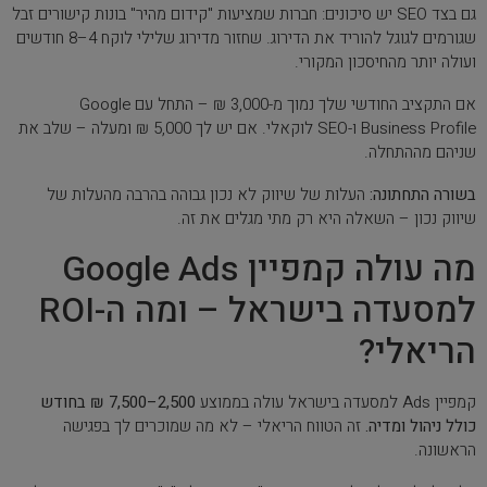
גם בצד SEO יש סיכונים: חברות שמציעות "קידום מהיר" בונות קישורים זבל
שגורמים לגוגל להוריד את הדירוג. שחזור מדירוג שלילי לוקח 4–8 חודשים
ועולה יותר מהחיסכון המקורי.
אם התקציב החודשי שלך נמוך מ-3,000 ₪ – התחל עם Google
Business Profile ו-SEO לוקאלי. אם יש לך 5,000 ₪ ומעלה – שלב את
שניהם מההתחלה.
בשורה התחתונה:
העלות של שיווק לא נכון גבוהה בהרבה מהעלות של
שיווק נכון – השאלה היא רק מתי מגלים את זה.
מה עולה קמפיין Google Ads
למסעדה בישראל – ומה ה-ROI
הריאלי?
קמפיין Ads למסעדה בישראל עולה בממוצע
2,500–7,500 ₪ בחודש
כולל ניהול ומדיה.
זה הטווח הריאלי – לא מה שמוכרים לך בפגישה
הראשונה.