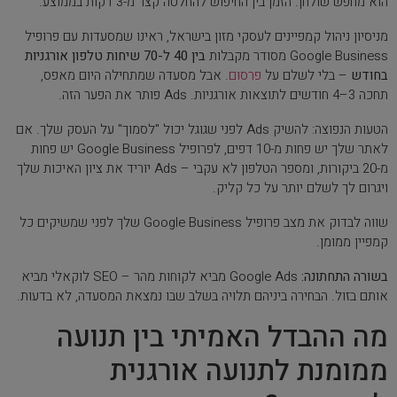
הוא מחפש שולחן. הזמן בין החיפוש להחלטה קצר מ-3 דקות בממוצע.
מניסיון ניהול קמפיינים לעסקי מזון בישראל, ראינו שמסעדות עם פרופיל
Google Business מסודר מקבלות
בין 40 ל-70 שיחות טלפון אורגניות
בחודש
– בלי לשלם על
פרסום
. אבל מסעדה שמתחילה היום מאפס,
תחכה 3–4 חודשים לתוצאות אורגניות. Ads פותר את הפער הזה.
הטעות הנפוצה: להשיק Ads לפני שגוגל יכול "לסמוך" על העסק שלך. אם
לאתר שלך יש פחות מ-10 דפים, לפרופיל Google Business יש פחות
מ-20 ביקורות, ומספר הטלפון לא עקבי – Ads יוריד את ציון האיכות שלך
ויגרום לך לשלם יותר על כל קליק.
שווה לבדוק את מצב פרופיל Google Business שלך לפני שמשיקים כל
קמפיין ממומן.
בשורה התחתונה:
Google Ads מביא לקוחות מהר – SEO לוקאלי מביא
אותם בזול. הבחירה ביניהם תלויה בשלב שבו נמצאת המסעדה, לא בדעות.
מה ההבדל האמיתי בין תנועה
ממומנת לתנועה אורגנית