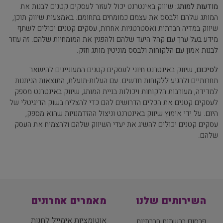
מודעות למותג:
שיווק באינטרנט יכול לעזור לעסקים קטנים לבנות את
המותג שלהם ולבסס את עצמם כמומחים בתחומם. באמצעות שיווק תוכן,
שיווק במדיה חברתית ואסטרטגיות אחרות, עסקים קטנים יכולים לשתף
מידע בעל ערך עם קהל היעד שלהם ולהפגין את המומחיות שלהם. זה עוזר
לבנות אמון עם הלקוחות ולבסס מוניטין מותג חזק.
לסיכום
, שיווק באינטרנט חיוני לעסקים קטנים המעוניינים להישאר
תחרותיים ולהגיע ללקוחות חדשים. עם העלות-תועלת, התוצאות הניתנות
למדידה, מעורבות הלקוחות ויכולות בניית המותג, שיווק באינטרנט מספק
לעסקים קטנים את הכלים הדרושים להם כדי להצליח בשוק הדיגיטלי של
היום. על ידי אימוץ שיווק באינטרנט וניצול ההזדמנויות שהוא מספק,
עסקים קטנים יכולים להשיג את יעדי השיווק שלהם ולהצמיח את העסק
שלהם.
השירותים שלנו
מאמרים אחרונים
אוטומציות אימייל לחנות
פרסום ברשתות חברתיות