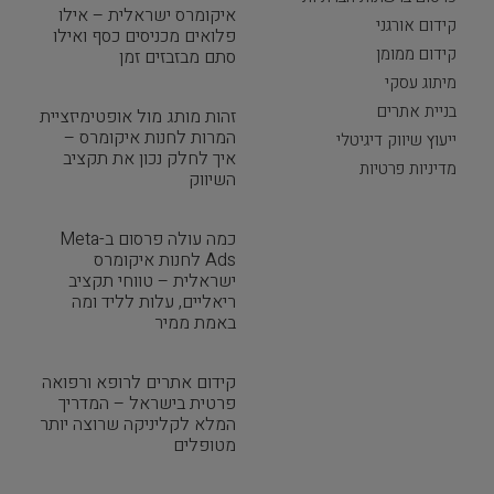
איקומרס ישראלית – אילו
קידום אורגני
פלואים מכניסים כסף ואילו
קידום ממומן
סתם מבזבזים זמן
מיתוג עסקי
בניית אתרים
זהות מותג מול אופטימיזציית
המרות לחנות איקומרס –
ייעוץ שיווק דיגיטלי
איך לחלק נכון את תקציב
מדיניות פרטיות
השיווק
כמה עולה פרסום ב-Meta
Ads לחנות איקומרס
ישראלית – טווחי תקציב
ריאליים, עלות לליד ומה
באמת ממיר
קידום אתרים לרופא ורפואה
פרטית בישראל – המדריך
המלא לקליניקה שרוצה יותר
מטופלים