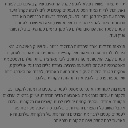
יקרות מאוד ועשויות שלא להגיע לקהל המתאים. שיווק באינטרנט, לעומת
זאת, יכול להיות מאוד חסכוני, ועסקים קטנים יכולים להגיע לקהל היעד
שלהם עם תקציב קטן יותר. למשל, פרסום ברשתות חברתיות הוא דרך
חסכונית מאוד להגיע למספר רב של אנשים, והיא מאפשרת לעסקים
קטנים למקד את הפרסום שלהם על סמך גורמים כמו מיקום, גיל, תחומי
עניין ועוד.
תוצאות מדידות:
אחד היתרונות הגדולים ביותר של שיווק באינטרנט הוא
היכולת למדוד את התוצאות של קמפיינים שיווקיים. זה מאפשר לעסקים
קטנים לקבל החלטות מונעות נתונים לגבי מאמצי השיווק שלהם ולמטב את
האסטרטגיות שלהם להשפעה מירבית. בעזרת כלים כמו גוגל אנליטיקס,
עסקים קטנים יכולים לעקוב אחר תנועת האתרים, למדוד את האפקטיביות
של מסעות פרסום ולהבין את התנהגות הלקוחות שלהם.
מעורבות לקוחות:
האינטרנט מספק לעסקים קטנים הזדמנות לתקשר עם
הלקוחות שלהם בזמן אמת. באמצעות מדיה חברתית, שיווק בדוא"ל וערוצים
מקוונים אחרים, עסקים קטנים יכולים לבנות קשרים עם הלקוחות שלהם
ולקבל משוב על המוצרים והשירותים שלהם. סוג זה של מעורבות עוזר
לעסקים קטנים להבין את הצרכים וההעדפות של הלקוחות שלהם, והוא
מאפשר להם לספק שירות לקוחות טוב יותר.