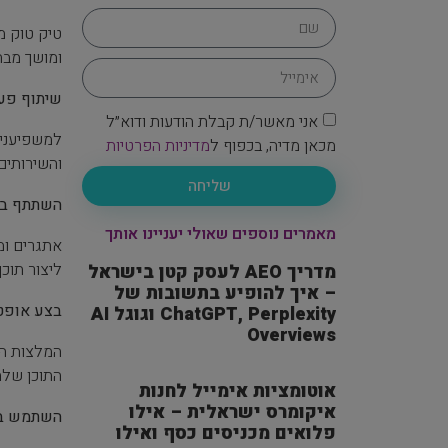
טיק טוק מ
ומושך מבח
שיתוף פעולה
אני מאשר/ת קבלת הודעות ודוא״ל
למשפיענים
מכאן מדיה, בכפוף ל
מדיניות הפרטיות
והשירותים
שליחה
השתתף בא
מאמרים נוספים שאולי יעניינו אותך
ליצור תוכ
מדריך AEO לעסק קטן בישראל
– איך להופיע בתשובות של
בצע אופטי
ChatGPT, Perplexity וגוגל AI
Overviews
התוכן שלה
אוטומציות אימייל לחנות
איקומרס ישראלית – אילו
השתמש במודעו
פלואים מכניסים כסף ואילו