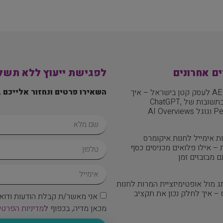
ם אחרונים
לפגישת ייעוץ ללא תשל
השאירו פרטים ונחזור אלייכם 
מדריך AEO לעסק קטן בישראל – איך
להופיע בתשובות של ChatGPT,
AI Over
ת אימייל לחנות איקומרס
– אילו פלואים מכניסים כסף
ם מבזבזים זמן
ג מול אופטימיזציית המרות לחנות
– איך לחלק נכון את תקציב
אני מאשר/ת קבלת הודעות ודוא
מכאן מדיה, בכפוף ל
מדיניות הפרטי