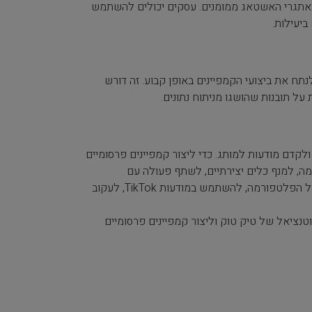
 ואתגרי האשטאג ממומנים. עסקים יכולים להשתמש
יעילות.
ב-TikTok, עסקים צריכים לעקוב ולנתח את ביצועי הקמפיינים באופן קבוע. זה דורש
ל תובנות שהושגו מניתוח נתונים.
קדם מודעות למותג. כדי ליצור קמפיינים פרסומיים
, למנף כלים יצירתיים, לשתף פעולה עם
משפיענים, להשתתף באתגרים ומגמות, לבצע אופטימיזציה של תוכן לאלגוריתם של הפלטפורמה, להשתמש במודעות TikTok, לעקוב
טנציאל של טיק טוק וליצור קמפיינים פרסומיים