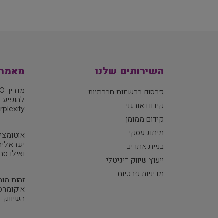
השירותים שלנו
מאמרי
פרסום ברשתות חברתיות
קידום אורגני
Perplexity וגוגל views
קידום ממומן
מיתוג עסקי
אוטומציו
ישראלית 
בניית אתרים
ואילו סת
ייעוץ שיווק דיגיטלי
מדיניות פרטיות
זהות מות
איקומרס 
השיווק