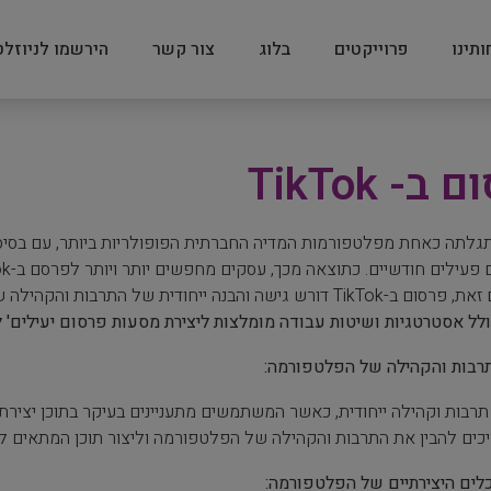
ותינו
פרוייקטים
בלוג
צור קשר
הירשמו לניוזלט
ב- TikTok
Tik התגלתה כאחת מפלטפורמות המדיה החברתית הפופולריות ביותר, עם ב
למותג. עם זאת, פרסום ב-TikTok דורש גישה והבנה ייחודית של
לל אסטרטגיות ושיטות עבודה מומלצות ליצירת מסעות פרסום יעילים' לפרסום 
רבות והקהילה של הפלטפורמה:
כים להבין את התרבות והקהילה של הפלטפורמה וליצור תוכן המתאים ל
לים היצירתיים של הפלטפורמה: