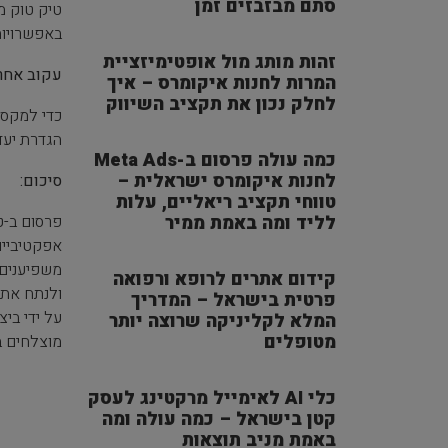
סתם מבזבזים זמן
טיק טוק מ
באפשרויות
זהות מותג מול אופטימיזציית
עקוב אחר 
המרות לחנות איקומרס – איך
לחלק נכון את תקציב השיווק
הגדרת יעד
כמה עולה פרסום ב-Meta Ads
לחנות איקומרס ישראלית –
סיכום:
טווחי תקציב ריאליים, עלות
פרסום ב-ט
לליד ומה באמת ממיר
אפקטיביים
קידום אתרים לרופא ורפואה
ולנתח את ב
פרטית בישראל – המדריך
על ידי בי
המלא לקליניקה שרוצה יותר
מטופלים
מוצלחים 
כלי AI לאימייל מרקטינג לעסק
קטן בישראל – כמה עולה ומה
באמת מניב תוצאות