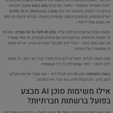
רוב בעלי העסקים שפוגשים את הנושא הזה לראשונה חושבים שהם קונים
"מנהל סושיאל אוטומטי". בפועל, הם קונים
מנוע ביצוע
שזקוק להנחיות
ברורות כדי להפיק תוצאות. כלי כמו Metricool, Lately, או Buffer AI
יוצרים פוסטים, מתזמנים פרסום, ומנתחים ביצועים. הם לא יודעים מה הופך
את המותג שלך לייחודי.
הנקודה שרוב הביקורות מדלגות עליה:
סוכן AI פועל על מה שקיים
. אם אין
לך תמונות איכותיות, קולאבורציות עם גורמים מקומיים, או קופי שמגדיר
מה אתה עומד בעדו – הכלי יפיץ תוכן גנרי במהירות גבוהה. זה לא שיפור.
זה אוטומציה של בינוניות.
שווה לעצור ולבדוק: האם יש לכם בריף מוגדר, קהל יעד כתוב, ו-3 נושאי
ליבה לתוכן – לפני שמפעילים כל כלי אוטומציה.
בשורה התחתונה:
סוכן AI הוא מכפיל כוח – הוא מגביר את מה שקיים,
לטוב ולרע. אם הבסיס חלש, הוא יגביר את החולשה.
אילו משימות סוכן AI מבצע
בפועל ברשתות חברתיות?
ישנן שש קטגוריות עיקריות שסוכן AI מבצע בפועל – ובכולן הוא חוסך זמן