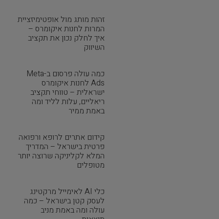
זהות מותג מול אופטימיזציית
המרות לחנות איקומרס –
איך לחלק נכון את תקציב
השיווק
כמה עולה פרסום ב-Meta
Ads לחנות איקומרס
ישראלית – טווחי תקציב
ריאליים, עלות לליד ומה
באמת ממיר
קידום אתרים לרופא ורפואה
פרטית בישראל – המדריך
המלא לקליניקה שרוצה יותר
מטופלים
כלי AI לאימייל מרקטינג
לעסק קטן בישראל – כמה
עולה ומה באמת מניב