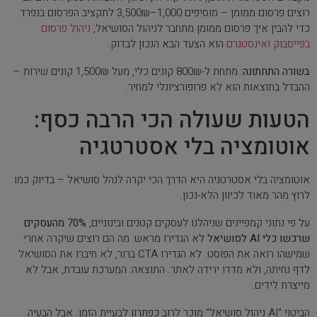
רוצים פרסום ממומן – מוסיפים 1,000–3,500₪ לתקציב הפרסום בנפרד.
כדי להבין איך פרסום ממומן מתחבר לניהול הסושיאל,
ניהול פרסום
בפייסבוק ואינסטגרם
הוא הצעד הבא הנכון לבדוק.
בשורה התחתונה:
מתחת ל-800₪ קונים כלי, מעל 1,500₪ קונים שירות –
ההבדל בתוצאות הוא לא פרופורציונלי למחיר.
הטעות שעולה הכי הרבה כסף:
אוטומציה בלי אסטרטגיה
אוטומציה בלי אסטרטגיה היא הדרך הכי יקרה לנהל סושיאל – בדיוק כמו
לרוץ מהר מאוד לכיוון הלא-נכון.
על פי נתוני קמפיינים שניהלנו לעסקים קטנים ובינוניים,
70% מהעסקים
שרכשו כלי AI לסושיאל
לא הגדירו מראש: מה הם רוצים שיקרה אחרי
שמישהו רואה את הפוסט. לא הגדירו CTA ברור, לא חיברו את הסושיאל
לדף נחיתה, ולא מדדו ירידה לאתר. התוצאה: המערכת עובדת, אבל לא
מייצרת לידים.
הביטוי "AI ניהול סושיאל" מוכר לרוב כפתרון לבעיית הזמן. אבל הבעיה