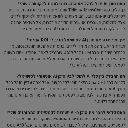
האם סוכן AI יכול לנהל את התגובות ולענות ללקוחות בשמי?
כן, כלים כמו ManyChat או Tidio עונים אוטומטית לתגובות ולהודעות
לפי כללים שאתה קובע. הם מצוינים לשאלות חוזרות ולאיסוף לידים.
אבל לתלונות, משברים או שיחות מכירה מורכבות, אל תשאיר את זה
לבוט. לקוח מתוסכל שמגלה שדיבר עם AI מאבד אמון מיידית.
איך אני יודע אם סוכן AI לסושיאל מניב לי ROI אמיתי?
תגדיר מראש מה אתה מודד: לידים, כניסות לאתר, שיחות נכנסות, או
מכירות ישירות. חבר UTM לכל פוסט שמוביל לאתר. אחרי 60 יום תשווה
את העלות לסוכן מול הערך שנכנס. אם הוא לא מראה תרומה מדידה
לפאנל המכירות שלך, תחליף כלי.
מה ההבדל בין כלי AI לתוכן לבין סוכן AI אוטונומי לסושיאל?
כלי AI כמו ChatGPT מייצר תוכן לפי בקשה, אבל אתה עדיין מנהל הכל.
סוכן AI אוטונומי מתזמן, מפרסם, עונה ומנתח בעצמו לפי יעדים שהגדרת.
הפער הוא בין עוזר לבין עובד. לעסק קטן שאין לו זמן, הסוכן האוטונומי
הרבה יותר רלוונטי.
האם כדאי לחבר את סוכן ה-AI ישירות לקמפיינים הממומנים שלי?
בזהירות. כמה פלטפורמות מציעות אוטומציה שמקשרת תוכן אורגני
לקמפיינים ממומנים. זה יכול לעבוד לבוסטים פשוטים. אבל A/B טסט