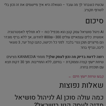
עכשיו כשברור לך מה עובד – השאלה היא איך מיישמים את זה נכון בלי
לשרוף תקציב.
סיכום
AI ניהול סושיאל עסק קטן הוא מכפיל כוח – לא תחליף לאסטרטגיה
אנושית. כלים עצמאיים עולים 300–800₪ לחודש, אך ללא בריף מוגדר
הם מייצרים תוכן גנרי בלבד. לפני כל רכישה, כתבו קהל יעד, 3 נושאי
ליבה, ובריף ברור.
רוצה לדעת בדיוק מה נכון לעסק שלך?
מומחי KANMEDIA מציעים
שיחת ייעוץ קצרה וממוקדת – בחינם, ללא התחייבות. תוך 30 דקות תצא
עם תוכנית ברורה.
קבעו שיחת ייעוץ חינם ←
שאלות נפוצות
כמה עולה סוכן AI לניהול סושיאל
מדיה לעסק קטן בישראל?