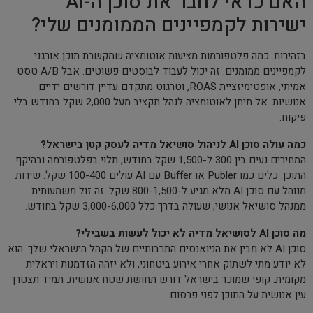
האם כדאי לחבר את סוכן ה-AI
ישירות לקמפיינים הממומנים שלי?
בזהירות. כמה פלטפורמות מציעות אוטומציה שמקשרת תוכן אורגני
לקמפיינים ממומנים. זה יכול לעבוד לבוסטים פשוטים. אבל A/B טסט
אמיתי, אופטימיזציית ROAS, וטרגוט מתקדם עדיין דורשים ידיים
אנושיות. אל תיתן לאוטומציה לנהל תקציב מעל 2,000 שקל בחודש בלי
פיקוח.
כמה עולה סוכן AI לניהול סושיאל מדיה לעסק קטן בישראל?
המחירים נעים בין 300 ל-1,500 שקל בחודש, תלוי בפלטפורמה ובהיקף
התוכן. כלים כמו Publer או Buffer עם AI עולים 100-400 שקל. שירות
מנוהל עם סוכן AI מלא מגיע ל-800-1,500 שקל. זה זול משמעותית
ממנהל סושיאל אנושי, שעולה בדרך כלל 3,000-6,000 שקל בחודש.
מה סוכן AI לסושיאל מדיה לא יכול לעשות בשבילי?
סוכן AI לא מבין את הניואנסים התרבותיים של הקהל הישראלי שלך. הוא
לא יודע מתי לשתוק אחרי אירוע ביטחוני, ולא יזהה הזדמנות ויראלית
מקומית. קופי שמוכר בישראל דורש תחושת שטח אנושית. תמיד תצטרך
עין אנושית על התוכן לפני פרסום.