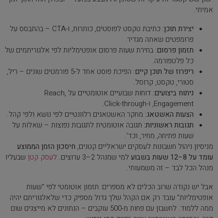
אמיתי.
יצירת תוכן:
כתיבת טקסט לפוסטים, כותרות, ו-CTA – בהתבסס על
פרומפטים שאתה מגדיר.
תזמון פרסום:
בחירת שעות פרסום אופטימליות לפי אלגוריתמים של
כל פלטפורמה.
ריפרוז של תוכן קיים:
הפיכת פוסט אחד ל-5 פורמטים שונים – ריל,
סטורי, טקסט, קרוסל.
ניתוח ביצועים:
דוחות שבועיים אוטומטיים על Reach,
Engagement, ו-Click-through.
הצעות האשטאג:
מחקר האשטאגים רלוונטיים לפי נושא ולפי קהל.
תגובות ראשוניות:
תגובה אוטומטית לתגובות נפוצות – שאלות על
שעות פתיחה, מחיר, וכד'.
מניסיון ניהול חשבונות לעסקים ישראליים קטנים,
חיסכון הזמן הממוצע
עומד על 8–12 שעות בשבוע
למי שמנהל 2–3 ערוצים.
לעסק קטן
שבעליו
מנהל הכל לבד – זה משמעותי.
אבל יש נקודה שרוב הכלים לא מספרים: תזמון אוטומטי לפי "שעות
אופטימליות" עובד רק אם הקהל שלך גדול מספיק כדי שלאלגוריתם יהיה
ממה ללמוד. לחשבון עם פחות מ-500 עוקבים – הנתונים לא מייצגים שום