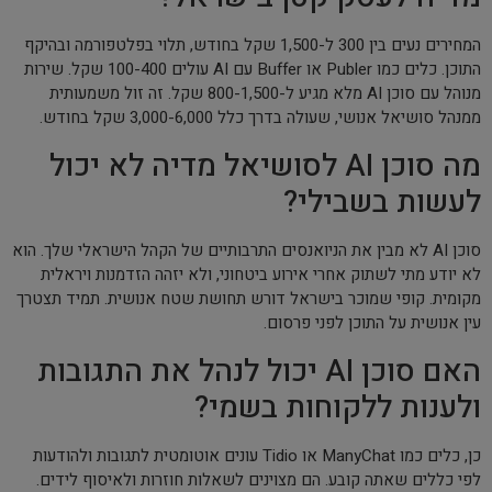
המחירים נעים בין 300 ל-1,500 שקל בחודש, תלוי בפלטפורמה ובהיקף
התוכן. כלים כמו Publer או Buffer עם AI עולים 100-400 שקל. שירות
מנוהל עם סוכן AI מלא מגיע ל-800-1,500 שקל. זה זול משמעותית
ממנהל סושיאל אנושי, שעולה בדרך כלל 3,000-6,000 שקל בחודש.
מה סוכן AI לסושיאל מדיה לא יכול
לעשות בשבילי?
סוכן AI לא מבין את הניואנסים התרבותיים של הקהל הישראלי שלך. הוא
לא יודע מתי לשתוק אחרי אירוע ביטחוני, ולא יזהה הזדמנות ויראלית
מקומית. קופי שמוכר בישראל דורש תחושת שטח אנושית. תמיד תצטרך
עין אנושית על התוכן לפני פרסום.
האם סוכן AI יכול לנהל את התגובות
ולענות ללקוחות בשמי?
כן, כלים כמו ManyChat או Tidio עונים אוטומטית לתגובות ולהודעות
לפי כללים שאתה קובע. הם מצוינים לשאלות חוזרות ולאיסוף לידים.