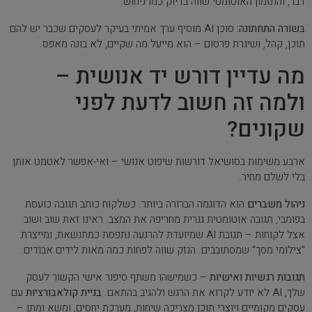
דבר, והתזמון האוטומטי שווה בדיוק כמו ניחוש.
בשורה התחתונה:
סוכן AI מוסיף ערך אמיתי בעיקר לעסקים שכבר יש להם
תוכן, קהל, ושיגרת פרסום – הוא מייעל מה שקיים, לא בונה מאפס.
מה עדיין דורש יד אנושית –
ולמה זה חשוב לדעת לפני
שקונים?
ארבע משימות בסושיאל דורשות שיפוט אנושי – ואי-אפשר לאטמט אותן
בלי לשלם מחיר.
ניהול משברים
הוא הדוגמה הברורה ביותר. כשלקוח כותב תגובה כועסת
בפומבי, תגובה אוטומטית גנרית מחריפה את המצב. ראינו זאת שוב ושוב
אצל לקוחות – תגובת AI שמיועדת להרגעה נתפסת כמתנשאת, ומייצרת
"צילומי מסך" שמסתובבים. הנזק שווה לפחות כמה מאות לידים אבודים.
תגובות רגשיות ואישיות
– כשמישהו משתף סיפור אישי הקשור לעסק
שלך, AI לא יודע לקרוא את הרגש ולהגיב בהתאם.
בניית קולאבורציות
עם
עסקים מקומיים ויוצרי תוכן מצריכה שיחות, מערכת יחסים, ומשא ומתן –