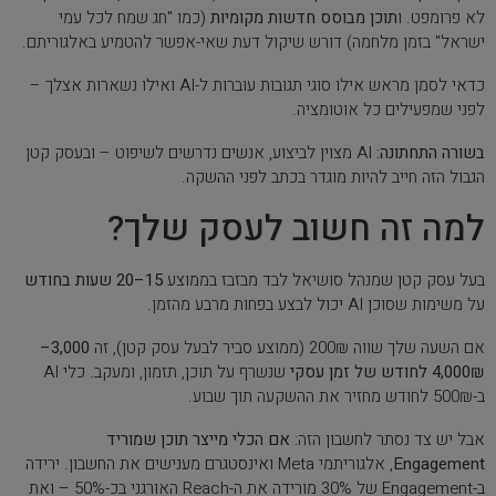
לא פרומפט. ו
תוכן מבוסס חדשות מקומיות
(כמו "חג שמח לכל עמי
ישראל" בזמן מלחמה) דורש שיקול דעת שאי-אפשר להטמיע באלגוריתם.
כדאי לסמן מראש אילו סוגי תגובות עוברות ל-AI ואילו נשארות אצלך –
לפני שמפעילים כל אוטומציה.
בשורה התחתונה:
AI מצוין לביצוע, אנשים נדרשים לשיפוט – ובעסק קטן
הגבול הזה חייב להיות מוגדר בכתב לפני ההשקה.
למה זה חשוב לעסק שלך?
בעל עסק קטן שמנהל סושיאל לבד מבזבז בממוצע
15–20 שעות בחודש
על משימות שסוכן AI יכול לבצע בפחות מרבע מהזמן.
אם השעה שלך שווה 200₪ (ממוצע סביר לבעל עסק קטן), זה
3,000–
4,000₪ לחודש של זמן עסקי
שנשרף על תוכן, תזמון, ומעקב. כלי AI
ב-500₪ לחודש מחזיר את ההשקעה תוך שבוע.
אבל יש צד נסתר לחשבון הזה:
אם הכלי מייצר תוכן שמוריד
Engagement
, אלגוריתמי Meta ואינסטגרם מענישים את החשבון. ירידה
ב-Engagement של 30% מורידה את ה-Reach האורגני בכ-50% – ואת