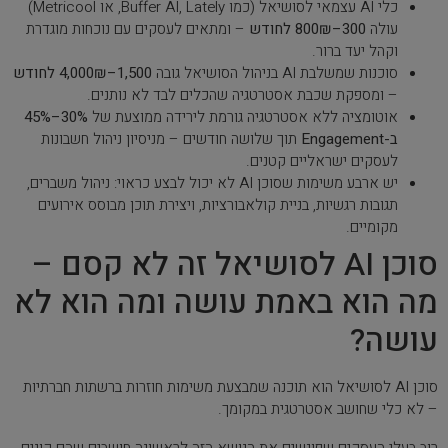
כלי AI עצמאי לסושיאל (כמו Buffer AI, Lately, או Metricool)
עולה
300–800₪ לחודש
– ומתאים לעסקים עם נוכחות מוגדרת
וקהל יעד ברור.
סוכנות שמשלבת AI בניהול הסושיאל גובה
1,500–4,000₪ לחודש
– ומספקת שכבת אסטרטגיה שהכלים לבד לא נותנים.
אוטומציה ללא אסטרטגיה גורמת לירידה ממוצעת של
30%–45%
ב-Engagement
תוך שלושה חודשים – מניסיון ניהול חשבונות
לעסקים ישראליים קטנים.
יש ארבע משימות שסוכן AI לא יכול לבצע כראוי: ניהול משברים,
תגובות רגשיות, בניית קולאבורציות, ויצירת תוכן מבוסס אירועים
מקומיים.
סוכן AI לסושיאל זה לא קסם –
מה הוא באמת עושה ומה הוא לא
עושה?
סוכן AI לסושיאל הוא תוכנה שמבצעת משימות חוזרות ברשתות חברתיות
– לא כלי שחושב אסטרטגית במקומך.