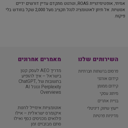
אמיתי, אופטימיזציית ROAS, וטרגוט מתקדם עדיין דורשים ידיים
אנושיות. אל תיתן לאוטומציה לנהל תקציב מעל 2,000 שקל בחודש בלי
פיקוח.
השירותים שלנו
מאמרים אחרונים
מדריך AEO לעסק קטן
פרסום ברשתות חברתיות
בישראל – איך להופיע
קידום אורגני
בתשובות של ChatGPT,
קידום ממומן
Perplexity וגוגל AI
Overviews
מיתוג עסקי
בניית אתרים
אוטומציות אימייל לחנות
ייעוץ שיווק דיגיטלי
איקומרס ישראלית – אילו
מדיניות פרטיות
פלואים מכניסים כסף ואילו
סתם מבזבזים זמן