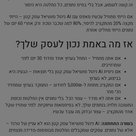
זה קשה לשמוע, אבל בלי בסיס נתונים, כל החלטה היא הימור.
אם הייתי מתחיל עכשיו מאפס עם AI ניהול סושיאל עסק קטן – הייתי
מקצה 20% מהתקציב לניסוי, 80% למה שכבר הוכח. ורק אחרי 60 יום של
נתונים הייתי מחליט אחרת.
אז מה באמת נכון לעסק שלך?
אם אתה מתחיל – התחל בערוץ אחד ומדוד 30 יום לפני
שמרחיבים.
אם ניסית AI ניהול סושיאל עסק קטן בלי תוצאות – הבעיה היא
בביצוע, לא בערוץ.
אם התקציב מתחת ל-5,000₪ לחודש – התמקד בערוץ שמחזיר
הכי מהר.
אם אתה לא מודד – עצור הכל. בלי נתונים אין החלטות נכונות.
התשובה תלויה בנתונים שלך, לא בסיסמאות שיווקיות. לפני שתזיז שקל
אחד מהתקציב – עצור ובדוק מה עובד עכשיו.
בשורה התחתונה:
AI ניהול סושיאל עסק קטן הוא לא עניין של טרנד –
אלא של נתונים. עסקים שמקבלים החלטות מבוססות-מדידה מנצחים.