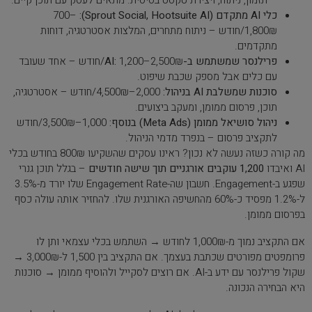
– תזמון, ניתוח, ויצירת טקסט בסיסית. מתאים לעסק עם תוכן קיים.
כלי AI מתקדם (Sprout Social, Hootsuite AI):
700–
1,800₪/חודש – ניתוח מתחרים, המלצות אסטרטגיה, דוחות
מתקדמים.
פרילנסר שמשתמש ב-AI:
1,200–2,500₪/חודש – אחד שעובד
עם כלים אבל מספק שכבת שיפוט.
סוכנות שמשלבת AI בניהול:
2,000–4,500₪/חודש – אסטרטגיה,
תוכן, פרסום ממומן, ומעקב ביצועים.
ניהול סושיאל ממומן (Meta Ads) בנוסף:
1,000–3,500₪/חודש
לתקציב פרסום – בנפרד מדמי הניהול.
מה קורה כשזה נעשה לא נכון? ראינו עסקים שהשקיעו 800₪ בחודש בכלי
AI ואיבדו
1,200 עוקבים אורגניים תוך שישה חודשים
– בגלל תוכן גנרי
שפגע ב-Engagement. חשבון שה-Engagement Rate שלו יורד מ-3.5%
ל-1.2% מפסיד כ-60% מהחשיפה האורגנית שלו. להחזיר אותה עולה כסף
בפרסום ממומן.
אם התקציב נמוך מ-1,000₪ לחודש → השתמש בכלי עצמאי ותן לו
פרומפטים מפורטים שכתבת בעצמך. אם התקציב בין 1,500 ל-3,000₪ →
שקול פרילנסר עם ידע ב-AI. אם רוצים לסקייל ולהוסיף ממומן → סוכנות
היא הבחירה הנכונה.