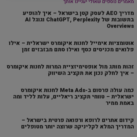
מאמרים נוספים שאולי יעניינו אותך
מדריך AEO לעסק קטן בישראל – איך להופיע
בתשובות של ChatGPT, Perplexity וגוגל AI
Overviews
אוטומציות אימייל לחנות איקומרס ישראלית – אילו
פלואים מכניסים כסף ואילו סתם מבזבזים זמן
זהות מותג מול אופטימיזציית המרות לחנות איקומרס
– איך לחלק נכון את תקציב השיווק
כמה עולה פרסום ב-Meta Ads לחנות איקומרס
ישראלית – טווחי תקציב ריאליים, עלות לליד ומה
באמת ממיר
קידום אתרים לרופא ורפואה פרטית בישראל –
המדריך המלא לקליניקה שרוצה יותר מטופלים