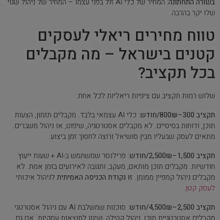
בשורה התחתונה:
המחיר של כלי AI זול בפני עצמו – המחיר של ניהול שגוי
שלו יקר בהרבה.
טווח מחירים ריאלי לעסקים
קטנים בישראל – מה מקבלים
בכל תקציב?
שלוש רמות תקציב עם ציפיות ריאליות לכל אחת:
תקציב 300–800₪/חודש:
כלי AI עצמאי בלבד. מקבלים תזמון, הצעות
תוכן, ודוחות בסיסיים. לא מקבלים אסטרטגיה, שיפוט, או ניהול משברים.
מתאים לעסק שבעליו מבין סושיאל ורוצה לחסוך זמן ביצוע.
תקציב 1,500–2,500₪/חודש:
פרילנסר שמשתמש ב-AI + שעות ייעוץ
חודשיות. מקבלים תוכן מותאם, מעקב, ותגובה לאירועים בזמן אמת. לא
מקבלים ניהול קמפיין ממומן.
זו נקודת הכניסה האמיתית
לניהול איכותי
לעסק קטן
.
תקציב 2,500–4,500₪/חודש:
סוכנות שמשלבת AI עם ניהול אסטרטגי.
מקבלים אסטרטגיית תוכן, ניהול קהילה, ועיגון לתוצאות עסקיות. אם גם