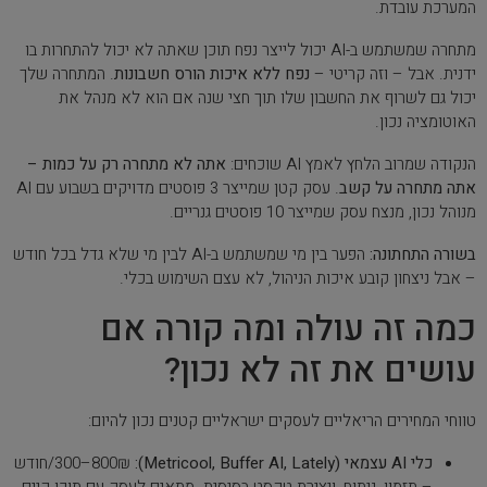
המערכת עובדת.
מתחרה שמשתמש ב-AI יכול לייצר נפח תוכן שאתה לא יכול להתחרות בו
ידנית. אבל – וזה קריטי –
נפח ללא איכות הורס חשבונות
. המתחרה שלך
יכול גם לשרוף את החשבון שלו תוך חצי שנה אם הוא לא מנהל את
האוטומציה נכון.
הנקודה שמרוב הלחץ לאמץ AI שוכחים:
אתה לא מתחרה רק על כמות –
אתה מתחרה על קשב
. עסק קטן שמייצר 3 פוסטים מדויקים בשבוע עם AI
מנוהל נכון, מנצח עסק שמייצר 10 פוסטים גנריים.
בשורה התחתונה:
הפער בין מי שמשתמש ב-AI לבין מי שלא גדל בכל חודש
– אבל ניצחון קובע איכות הניהול, לא עצם השימוש בכלי.
כמה זה עולה ומה קורה אם
עושים את זה לא נכון?
טווחי המחירים הריאליים לעסקים ישראליים קטנים נכון להיום:
כלי AI עצמאי (Metricool, Buffer AI, Lately):
300–800₪/חודש