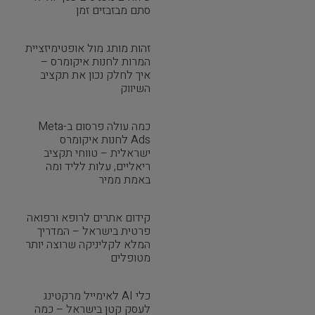
סתם מבזבזים זמן
זהות מותג מול אופטימיזציית
המרות לחנות איקומרס –
איך לחלק נכון את תקציב
השיווק
כמה עולה פרסום ב-Meta
Ads לחנות איקומרס
ישראלית – טווחי תקציב
ריאליים, עלות לליד ומה
באמת ממיר
קידום אתרים לרופא ורפואה
פרטית בישראל – המדריך
המלא לקליניקה שרוצה יותר
מטופלים
כלי AI לאימייל מרקטינג
לעסק קטן בישראל – כמה