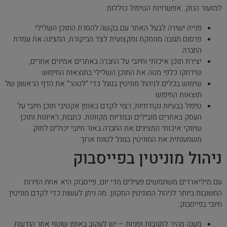
למזעור הנזק. אפשרויות הטיפול כוללות:
פנייה ישירה לבעל האתר עם בקשה להסרת התוכן השלילי
פרסום תגובה מנומקת ומקצועית לצד הביקורת, המציגה את עמדת
החברה
יצירת תוכן איכותי וחיובי על החברה באתרים אמינים אחרים,
שידחקו כלפי מטה את התוכן השלילי בתוצאות החיפוש
שימוש בכלים לניהול מוניטין בגוגל כדי "לטהר" את הדף הראשון של
תוצאות החיפוש
טיפול בבעיות נקודתיות, רצוי לקדם באופן אקטיבי תוכן חיובי על
העסק באתרים מובילים ובמדיות מקוונות. כתבות, ראיונות ותוכן
שיווקי איכותי המציגים את החברה באור חיובי יכולים לחזק
משמעותית את המוניטין בגוגל לטווח ארוך.
ניהול מוניטין בפייסבוק
עם מיליארדים משתמשים פעילים מדי יום, פייסבוק היא אחת הזירות
החשובות ביותר לניהול המוניטין המקוון. מה ניתן לעשות כדי לקדם מוניטין
חיובי בפייסבוק:
מענה מהיר לתגובות ופניות – יש לעקוב באופן שוטף אחר הודעות