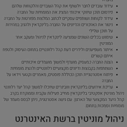
עידוד עובדים לחבר ולשתף את קהל העובדים והלקוחות שלהם
פירסום תוכן שיווקי איכותי המציג את המומחיות של החברה
עידוד לקוחות ושותפים עסקיים לכתוב המלצות מפורטות על החברה
ניטור את האזכורים והדיונים על החברה בלינקדאין ולהגיב במהירות
על תוכן שלילי
שימוש בכלים השונים שמציעה לינקדאין לניהול ומעקב אחר
המוניטין
איתור משפיענים ולידרים דעת קהל רלוונטיים בתחום העיסוק ולטפח
איתם קשרים
הצגת החברה כמעסיק מועדף ולמשוך מועמדים איכותיים
השתתפות בקבוצות ודיונים מקצועיים רלוונטיים ולהציג מומחיות
פיתוח אסטרטגיית תוכן הכוללת פוסטים, מאמרים וקטעי וידאו על
החברה
עריכת אירועים בלינקדאין ווובינרים שיוכלו למשוך קהל יעד רלוונטי
ניהול מוניטין אפקטיבי בלינקדאין מחייב פעילות עקבית וממוקדת בקרב
קהל היעד המקצועי של הארגון. עם גישה אסטרטגית, ניתן לבסס מעמד של
מומחיות וסמכות בתחום.
ניהול מוניטין ברשת האינטרנט