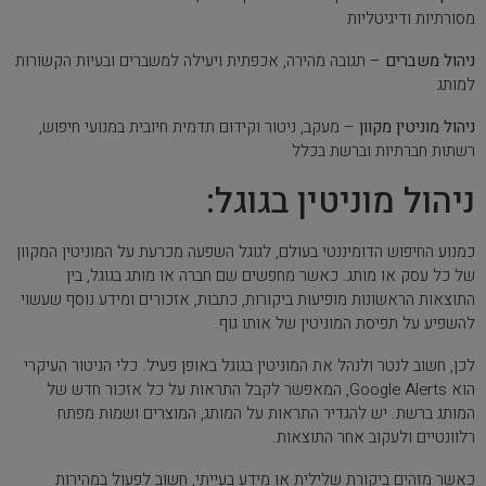
מסורתיות ודיגיטליות
ניהול משברים
– תגובה מהירה, אכפתית ויעילה למשברים ובעיות הקשורות
למותג
ניהול מוניטין מקוון
– מעקב, ניטור וקידום תדמית חיובית במנועי חיפוש,
רשתות חברתיות וברשת בכלל
ניהול מוניטין בגוגל:
כמנוע החיפוש הדומיננטי בעולם, לגוגל השפעה מכרעת על המוניטין המקוון
של כל עסק או מותג. כאשר מחפשים שם חברה או מותג בגוגל, בין
התוצאות הראשונות מופיעות ביקורות, כתבות, אזכורים ומידע נוסף שעשוי
להשפיע על תפיסת המוניטין של אותו גוף.
לכן, חשוב לנטר ולנהל את המוניטין בגוגל באופן פעיל. כלי הניטור העיקרי
הוא Google Alerts, המאפשר לקבל התראות על כל אזכור חדש של
המותג ברשת. יש להגדיר התראות על המותג, המוצרים ושמות מפתח
רלוונטיים ולעקוב אחר התוצאות.
כאשר מזהים ביקורת שלילית או מידע בעייתי, חשוב לפעול במהירות