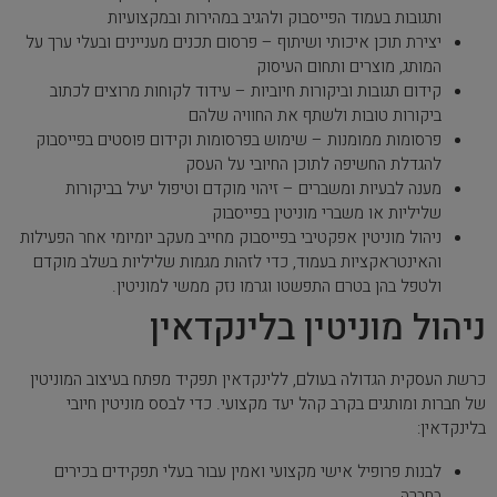
ותגובות בעמוד הפייסבוק ולהגיב במהירות ובמקצועיות
יצירת תוכן איכותי ושיתוף – פרסום תכנים מעניינים ובעלי ערך על
המותג, מוצרים ותחום העיסוק
קידום תגובות וביקורות חיוביות – עידוד לקוחות מרוצים לכתוב
ביקורות טובות ולשתף את החוויה שלהם
פרסומות ממומנות – שימוש בפרסומות וקידום פוסטים בפייסבוק
להגדלת החשיפה לתוכן החיובי על העסק
מענה לבעיות ומשברים – זיהוי מוקדם וטיפול יעיל בביקורות
שליליות או משברי מוניטין בפייסבוק
ניהול מוניטין אפקטיבי בפייסבוק מחייב מעקב יומיומי אחר הפעילות
והאינטראקציות בעמוד, כדי לזהות מגמות שליליות בשלב מוקדם
ולטפל בהן בטרם התפשטו וגרמו נזק ממשי למוניטין.
ניהול מוניטין בלינקדאין
כרשת העסקית הגדולה בעולם, ללינקדאין תפקיד מפתח בעיצוב המוניטין
של חברות ומותגים בקרב קהל יעד מקצועי. כדי לבסס מוניטין חיובי
בלינקדאין:
לבנות פרופיל אישי מקצועי ואמין עבור בעלי תפקידים בכירים
בחברה