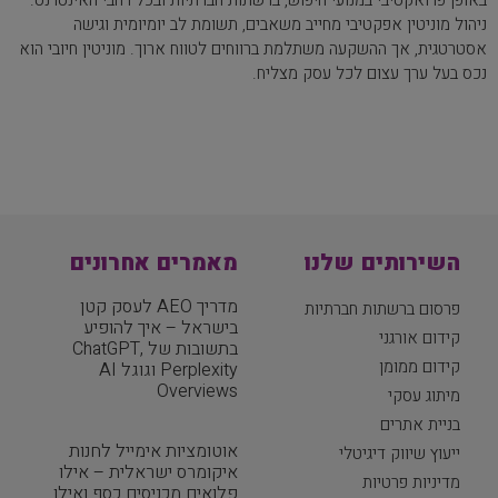
באופן פרואקטיבי במנועי חיפוש, ברשתות חברתיות ובכל רחבי האינטרנט.
ניהול מוניטין אפקטיבי מחייב משאבים, תשומת לב יומיומית וגישה
אסטרטגית, אך ההשקעה משתלמת ברווחים לטווח ארוך. מוניטין חיובי הוא
נכס בעל ערך עצום לכל עסק מצליח.
השירותים שלנו
מאמרים אחרונים
מדריך AEO לעסק קטן
פרסום ברשתות חברתיות
בישראל – איך להופיע
קידום אורגני
בתשובות של ChatGPT,
קידום ממומן
Perplexity וגוגל AI
Overviews
מיתוג עסקי
בניית אתרים
אוטומציות אימייל לחנות
ייעוץ שיווק דיגיטלי
איקומרס ישראלית – אילו
מדיניות פרטיות
פלואים מכניסים כסף ואילו