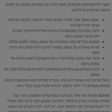
מעבר לפלטפורמות ספציפיות, חשוב לנהל את המוניטין המקוון של המותג
ברשת האינטרנט בכללותה.
מעקב שוטף אחר אזכורי המותג באתרי חדשות, בלוגים, פורומים
וערוצי מדיה חברתית
להגיב במהירות ובמקצועיות לביקורות שליליות ולהפיץ מסרים
חיוביים על המותג ברשת
השקעה בקידום אתר האינטרנט של העסק במנועי חיפוש (SEO)
לוודא שהמידע על העסק במאגרי מידע ודירוג חברות הוא מדויק
וחיובי
לנצל תוכן שיווקי (מולטימדיה, פודקאסטים) להצגה חיובית של
המותג ברשת
לבנות קשרים עם בלוגרים ומשפיענים רלוונטיים שיכולים לסקר את
המותג
ניהול מוניטין הוא מאמץ ללא הרף, המחייב פעילות יזומה ומתמשכת במגוון
ערוצים מקוונים כדי ליצור ולשמר תדמית חיובית בקרב קהלי היעד.
לסיכום
מוניטין הוא אחד הנכסים האסטרטגיים החשובים ביותר עבור
הצלחה עסקית. בעידן הדיגיטלי, המוניטין המקוון הופך קריטי יותר מתמיד.
כדי לבסס מוניטין חיובי ולתחזק אותו, יש לנטר, לנהל ולקדם את המותג