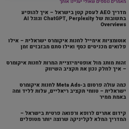
מאמרים נוספים שאולי יעניינו אותך
מדריך AEO לעסק קטן בישראל – איך להופיע
בתשובות של ChatGPT, Perplexity וגוגל AI
Overviews
אוטומציות אימייל לחנות איקומרס ישראלית – אילו
פלואים מכניסים כסף ואילו סתם מבזבזים זמן
זהות מותג מול אופטימיזציית המרות לחנות איקומרס
– איך לחלק נכון את תקציב השיווק
כמה עולה פרסום ב-Meta Ads לחנות איקומרס
ישראלית – טווחי תקציב ריאליים, עלות לליד ומה
באמת ממיר
קידום אתרים לרופא ורפואה פרטית בישראל –
המדריך המלא לקליניקה שרוצה יותר מטופלים