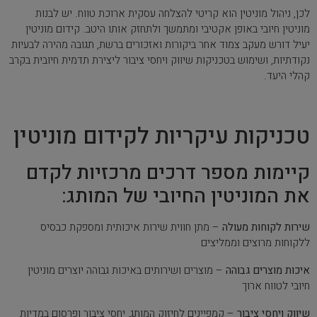
לכן, ניהול מוניטין הוא קריטי להצלחה עסקית ארוכת טווח. יש לבנות
מוניטין חיובי באופן אקטיבי ומתמשך ולתחזק אותו היטב. קידום מוניטין
יעיל דורש מעקב צמוד אחר ביקורות ואזכורים ברשת, תגובה מהירה לבעיות
נקודתיות, ושימוש בטכניקות שיווק ויחסי ציבור ליצירת תדמית חיובית בקרב
קהלי היעד.
טכניקות עיקריות לקידום מוניטין
קיימות מספר דרכים מרכזיות לקדם
את המוניטין החיובי של המותג:
שירות לקוחות מעולה
– מתן חווית שירות איכותית ומספקת כבסיס
ללקוחות מרוצים וממליצים
איכות מוצרים גבוהה
– מוצרים ושירותים באיכות גבוהה יוצרים מוניטין
חיובי לטווח ארוך
שיווק ויחסי ציבור
– קמפיינים לחיזוק המותג, יחסי ציבור ופרסום במדיות