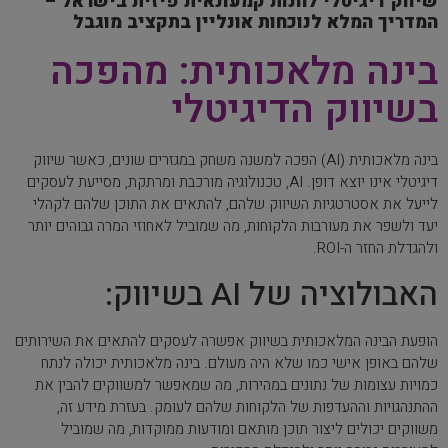
שיווק דיגיטלי לחנות קמעונאית פיזית בישראל –
המדריך המלא לנוכחות אונליין בתקציב מוגבל
בינה מלאכותית: מהפכה
בשיווק הדיגיטלי
בינה מלאכותית (AI) הפכה למשנה משחק במגזרים שונים, כאשר שיווק
דיגיטלי אינו יוצא דופן. AI, טכנולוגיה מורכבת ומרתקת, מסייעת לעסקים
לייעל את אסטרטגיות השיווק שלהם, להתאים את התוכן שלהם לקהלי
יעד ולשפר את מעורבות הלקוחות, מה שמוביל לאחוזי המרה גבוהים יותר
ולהגדלת החזר ה-ROI.
האבולוציה של AI בשיווק:
הופעת הבינה המלאכותית בשיווק אפשרה לעסקים להתאים את השירותים
שלהם באופן אישי כמו שלא היה מעולם. בינה מלאכותית יכולה לנתח
כמויות עצומות של נתונים במהירות, מה שמאפשר למשווקים להבין את
ההתנהגויות וההעדפות של הלקוחות שלהם לעומק. בעזרת מידע זה,
משווקים יכולים ליצור תוכן מותאם ומודעות ממוקדות, מה שמוביל