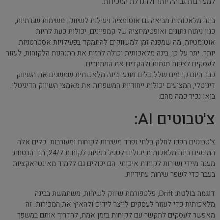
למעורבות גבוהה יותר ולהגדלת המכירות.
בינה מלאכותית מביאה גם אוטומציה ויעילות לשיווק. משימות שגרתיות,
כגון ניתוח נתונים ואופטימיזציה של קמפיינים, יכולות כעת להיות
אוטומטיות, מה שמפנה זמן למשווקים להתמקד בפעילויות אסטרטגיות
יותר. יתר על כן, בינה מלאכותית יכולה לחזות את התנהגות הלקוחות, לעזור
לעסקים לצפות מגמות ולהקדים את המתחרים.
כבר היום קיימים שלל כלים מונעי בינה מלאכותית שמשנים את השיווק
דיגיטלי, המציעים יכולות ייחודיות המשפרות את מאמצי השיווק הדיגיטלי.
בואו נכיר כמה מהם:
צ'טבוטים AI:
צ'טבוטים הפכו לחלק בלתי נפרד משירות לקוחות ומעורבות. כלים אלה
המונעים בינה מלאכותית יכולים לטפל בפניות לקוחות 24/7, תוך הבטחת
מענה מיידי ושירות לקוחות איכותי. הם יכולים גם ללמוד מאינטראקציות
בעבר כדי לשפר שיחות עתידיות.
דוגמה בולטת:
Drift, פלטפורמת שיווק לשיחות, משתמשת בבינה
מלאכותית כדי לעזור לעסקים לייצר לידים ולהאיץ את המכירות. זה
מאפשר לעסקים לתקשר עם לקוחות בזמן אמת, להדריך אותם במשפך