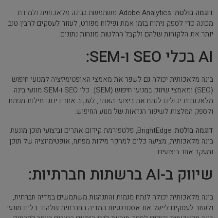
דוגמה בולטת:
Adobe Analytics משתמשת בבינה מלאכותית ולמידת
מכונה כדי לספק ניתוח בזמן אמת ופילוח מפורט, לעזור לעסקים להבין טוב
יותר את הלקוחות שלהם ולקבל החלטות מונחות נתונים.
AI בכלי SEO ו-SEM:
בינה מלאכותית יכולה גם לשפר את מאמצי האופטימיזציה למנועי חיפוש
(SEO) ומאמצי שיווק במנועי חיפוש (SEM). כלי SEO ו-SEM מונעי בינה
מלאכותית יכולים לנתח את ביצועי האתר, לעקוב אחר דירוגי מילות מפתח
ולספק המלצות לשיפור הנראות של מנוע החיפוש.
דוגמה בולטת:
BrightEdge, פלטפורמת קידום אתרים וביצועי תוכן מונעת
בינה מלאכותית, מציעה כלים למחקר מילות מפתח, אופטימיזציה של תוכן
ומעקב אחר ביצועים.
שיווק ב-AI ברשתות חברתיות:
בינה מלאכותית יכולה לנתח מגמות והתנהגות משתמשים במדיה חברתית,
ולעזור לעסקים לייעל את אסטרטגיות המדיה החברתית שלהם. כלים מונעי