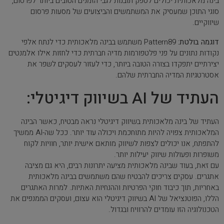
בינה מלאכותית יכולים לספק תובנות לגבי הזמנים הטובים ביותר לפרסום,
סוגי התוכן שמעסיק את המשתמשים והביצועים של מסעות פרסום
שיווקיים.
דוגמה בולטת:
Pattern89 משתמש בבינה מלאכותית כדי לנתח אלפי
נקודות נתונים על פני פלטפורמות מדיה חברתית כדי לחזות אילו אלמנטים
יצירתיים יתפקדו בצורה הטובה ביותר, כדי לעזור לעסקים לשפר את
אסטרטגיות המדיה החברתית שלהם.
העתיד של AI בשיווק דיגיטלי:
העתיד של בינה מלאכותית בשיווק דיגיטלי נראה מבטיח, כאשר הבינה
המלאכותית צפויה להיות מתוחכמת ויכולה עוד יותר. ככל שה-AI ממשיך
להתפתח, אנו יכולים לצפות לשיווק מותאם אישית יותר, חוויות לקוח
משופרות ופעולות שיווק יעילות יותר.
עם זאת, בעוד שבינה מלאכותית מציעה יתרונות רבים, היא גם מציבה
אתגרים. עסקים צריכים להבטיח שהם משתמשים בבינה מלאכותית
באחריות, תוך כיבוד חוקי הפרטיות וההנחיות האתיות. למרות האתגרים
הללו, הפוטנציאל של AI בשיווק דיגיטלי הוא עצום, ועסקים הממנפים את
הטכנולוגיה הזו עומדים להרוויח ובגדול.