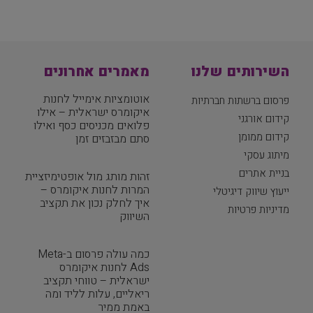
השירותים שלנו
מאמרים אחרונים
אוטומציות אימייל לחנות
פרסום ברשתות חברתיות
איקומרס ישראלית – אילו
קידום אורגני
פלואים מכניסים כסף ואילו
קידום ממומן
סתם מבזבזים זמן
מיתוג עסקי
בניית אתרים
זהות מותג מול אופטימיזציית
המרות לחנות איקומרס –
ייעוץ שיווק דיגיטלי
איך לחלק נכון את תקציב
מדיניות פרטיות
השיווק
כמה עולה פרסום ב-Meta
Ads לחנות איקומרס
ישראלית – טווחי תקציב
ריאליים, עלות לליד ומה
באמת ממיר