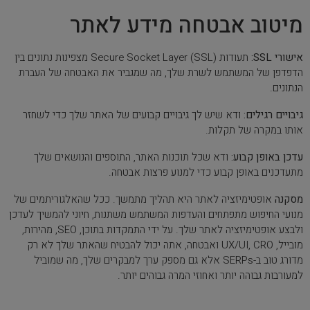
מיטוב אבטחה מידע לאתר
אישורי SSL:
תעודות Secure Socket Layer (SSL) מצפינות נתונים בין
הדפדפן של המשתמש לשרת שלך, מה שמגביר את האבטחה של העברת
הנתונים.
גיבויים רגילים:
ודא שיש לך גיבויים קבועים של האתר שלך כדי לשחזר
אותו במקרה של תקלות.
עדכן באופן קבוע:
ודא שכל תוכנות האתר, התוספים והנושאים שלך
מתעדכנים באופן קבוע כדי למנוע פרצות אבטחה.
מסקנה
אופטימיזציה לאתר היא תהליך מתמשך. ככל שהאלגוריתמים של
מנועי החיפוש מתפתחים והעדפות המשתמש משתנות, חיוני להמשיך לעדכן
ולבצע אופטימיזציה לאתר שלך. על ידי התמקדות בתוכן, SEO, מהירות,
מובייל, UX/UI, CRO ואבטחה, אתה יכול להבטיח שהאתר שלך לא רק
מדורג טוב ב-SERPs אלא גם מספק ערך למבקרים שלך, מה שמוביל
למעורבות גבוהה יותר ואחוזי המרה גבוהים יותר.