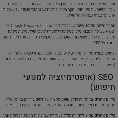
איכות על פני כמות
: חיוני לייצר תוכן באיכות גבוהה שנותן ערך לקוראים
שלך. המשמעות היא תוכן נחקר היטב, כתוב היטב ומקורי שעונה על שאלות
או פותר בעיות עבור הקהל שלך.
מחקר מילות מפתח
: השתמש בכלים כמו Google Keyword Planner או
SEMrush כדי למצוא מילות מפתח רלוונטיות לתוכן שלך. מילות מפתח
אלו צריכות להיות משולבות באופן טבעי בתוכן שלך כדי לעזור לו לדרג טוב
יותר ב-SERPs.
שימוש במולטימדיה:
תמונות, סרטונים, אינפוגרפיקה ורכיבי מולטימדיה
אחרים יכולים להפוך את התוכן שלך למושך יותר ויכולים גם לעזור בדירוג
(במיוחד כשהם מותאמים עם תגיות alt).
SEO (אופטימיזציה למנועי
חיפוש)
קידום אתרים באתר:
זה כולל אופטימיזציה של דפים בודדים באתר שלך.
מרכיבי מפתח כוללים תגי כותרת, תיאורי מטא, כותרות ומבנה כתובת אתר.
קידום אתרים מחוץ לדף:
זה כולל פעילויות שמובילות תנועת הפניות לאתר