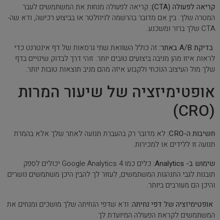
קריאה לפעולה (CTA):
קריאה לפעולה מנחות את המשתמשים לעבר
המטרה שלך. בין אם מדובר בהרשמה לניוזלטר או בביצוע רכישה, ודא שה-
CTA שלך ברור ומשכנע.
בדיקת A/B באתר:
זה כולל השוואת שתי גרסאות של דף אינטרנט כדי
לראות איזו מהן מניבה ביצועים טובים יותר. זוהי דרך לבדוק שינויים בדף
שלך מול העיצוב הנוכחי ולקבוע איזה מהם מניב תוצאות טובות יותר.
אופטימיזציה של שיעור המרות
(CRO)
חשיבות ה-CRO:
לא מדובר רק בהעברת תנועה לאתר שלך אלא בהמרת
תנועה זו ללידים או למכירות.
שימוש ב- Analytics:
כלים כמו 4 Google Analytics יכולים לספק
תובנות לגבי התנהגות המשתמשים, לעזור לך להבין היכן משתמשים נושרים
והיכן הם מעורבים ביותר.
אופטימיזציה של דפי נחיתה:
ודא שדפי הנחיתה שלך מושכים ומנחים את
המשתמשים לקראת הפעולה המיועדת לך.