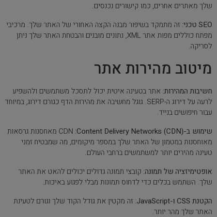
שלך מאתרים אחרים, כמו קישורים נכנסים.
SEO טכני:
זה מתמקד בשיפור מבנה הקצה האחורי של האתר שלך. מרכיבי
מפתח כוללים מפות אתר XML, נתונים מובנים והבטחת האתר שלך ניתן
לסריקה.
מיטוב מהירות אתר
חשיבות המהירות:
אתר בטעינה איטית יכול לתסכל משתמשים ולהשפיע
לרעה על דירוג ה-SERP. גוגל מחשיבה את מהירות הדף כגורם דירוג, במיוחד
עבור חיפושים בנייד.
שימוש ב-
:Content Delivery Networks (CDN)
CDN
מאחסנות גרסאות
מאוחסנות במטמון של האתר שלך במספר מיקומים, מה שמבטיח זמני
טעינה מהירים יותר למשתמשים ברחבי העולם.
אופטימיזציה של תמונה:
קובצי תמונה גדולים יכולים להאט את האתר
שלך. השתמש בכלים כדי לדחוס תמונות מבלי לפגוע באיכות.
הקטנת CSS ו-JavaScript:
זה מקטין את גודל הקוד שלך וגורם לטעינת
האתר שלך מהר יותר.