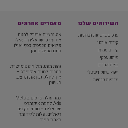
השירותים שלנו
מאמרים אחרונים
אוטומציות אימייל לחנות
פרסום ברשתות חברתיות
איקומרס ישראלית – אילו
קידום אורגני
פלואים מכניסים כסף ואילו
קידום ממומן
סתם מבזבזים זמן
מיתוג עסקי
בניית אתרים
זהות מותג מול אופטימיזציית
המרות לחנות איקומרס –
ייעוץ שיווק דיגיטלי
איך לחלק נכון את תקציב
מדיניות פרטיות
השיווק
כמה עולה פרסום ב-Meta
Ads לחנות איקומרס
ישראלית – טווחי תקציב
ריאליים, עלות לליד ומה
באמת ממיר