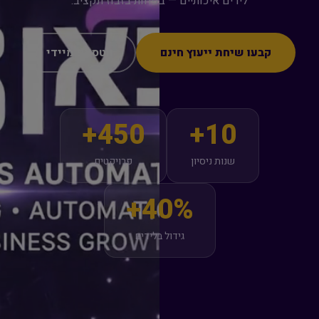
לידים איכותיים — בפחות בזבוז תקציב.
קבעו שיחת ייעוץ חינם
ווטסאפ מיידי
450+
10+
שנות ניסיון
פרויקטים
40%+
גידול בלידים