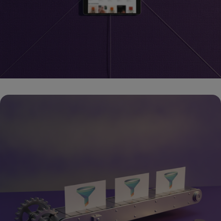
אומניצ'אנל