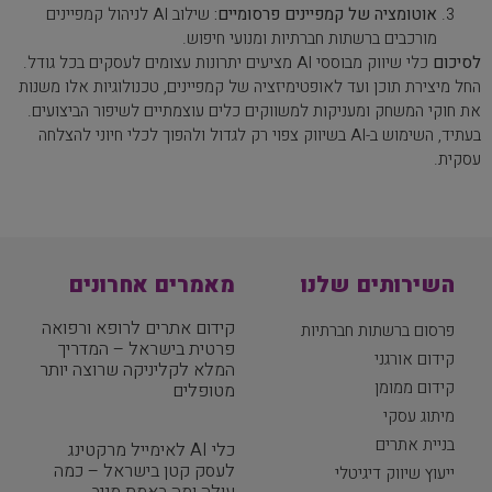
אוטומציה של קמפיינים פרסומיים:
שילוב AI לניהול קמפיינים
מורכבים ברשתות חברתיות ומנועי חיפוש.
לסיכום
כלי שיווק מבוססי AI מציעים יתרונות עצומים לעסקים בכל גודל.
החל מיצירת תוכן ועד לאופטימיזציה של קמפיינים, טכנולוגיות אלו משנות
את חוקי המשחק ומעניקות למשווקים כלים עוצמתיים לשיפור הביצועים.
בעתיד, השימוש ב-AI בשיווק צפוי רק לגדול ולהפוך לכלי חיוני להצלחה
עסקית.
השירותים שלנו
מאמרים אחרונים
קידום אתרים לרופא ורפואה
פרסום ברשתות חברתיות
פרטית בישראל – המדריך
קידום אורגני
המלא לקליניקה שרוצה יותר
קידום ממומן
מטופלים
מיתוג עסקי
בניית אתרים
כלי AI לאימייל מרקטינג
לעסק קטן בישראל – כמה
ייעוץ שיווק דיגיטלי