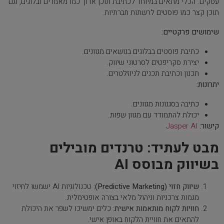
עסקים. הכלי מתאים במיוחד לכתיבת תוכן ארוך כמו מאמרים ובלוגים, וגם
תוכן קצר כמו פוסטים לרשתות חברתיות.
שימושים פרקטיים:
כתיבת פוסטים בבלוגים בנושאים מגוונים.
יצירת סקריפטים לסרטוני שיווק.
תכנון וכתיבת תכנים לניוזלטרים.
יתרונות:
כתיבה בסגנונות מגוונים.
יכולת להתמודד עם מגוון שפות.
קישור:
Jasper AI
מבט לעתיד: טרנדים מובילים
בשיווק מבוסס AI
שיווק חזוי (Predictive Marketing):
טכנולוגיות AI ישמשו לחיזוי
מגמות צרכניות וניהול מלאי בצורה אופטימלית.
חוויות לקוח מותאמות אישית:
כלים ימשיכו לשפר את היכולת
להתאים את חוויית הלקוח באופן אישי.