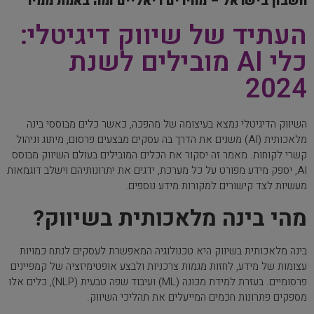
חשבון בישראל – מחירים ריאליים ומה באמת ממיר
העתיד של שיווק דיגיטלי:
כלי AI מובילים לשנת
2024
השיווק הדיגיטלי נמצא בעיצומה של מהפכה, כאשר כלים מבוססי בינה
מלאכותית (AI) משנים את הדרך בה עסקים מבצעים פרסום, מיתוג וניהול
קשרי לקוחות. מאמר זה יסקור את הכלים המובילים בעולם השיווק מבוסס
AI, יספק מידע מפורט על כל מערכת, ידגים את יתרונותיהם וישלב דוגמאות
מעשיות לצד קישורים למקורות מידע נוספים.
מהי בינה מלאכותית בשיווק?
בינה מלאכותית בשיווק היא טכנולוגיה המאפשרת לעסקים לנתח כמויות
עצומות של מידע, לחזות מגמות צרכניות ולבצע אופטימיזציה של קמפיינים
פרסומיים. בעזרת למידת מכונה (ML) ועיבוד שפה טבעית (NLP), כלים אלו
מספקים פתרונות חכמים המייעלים את תהליכי השיווק.